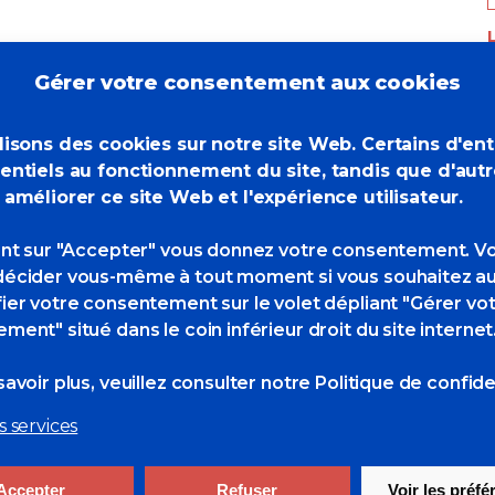
L
quitté ce monde dont il n’appréciait guère
c
Gérer votre consentement aux cookies
nation picturale talentueuse rencontre l’adhésion des
stre le XX è siècle. S’il remporta le Grand Prix des
lisons des cookies sur notre site Web. Certains d'en
grande peinture qu’il témoigne, celle qui défie le
entiels au fonctionnement du site, tandis que d'aut
Officiel de la Marine en 1975.
 améliorer ce site Web et l'expérience utilisateur.
 la Marine Nationale rendent hommage à ce peintre
ant sur "Accepter" vous donnez votre consentement. V
écider vous-même à tout moment si vous souhaitez au
ier votre consentement sur le volet dépliant "Gérer vo
ment" situé dans le coin inférieur droit du site internet
s
0 Likes
avoir plus, veuillez consulter
notre Politique de confiden
s services
Accepter
Refuser
Voir les préf