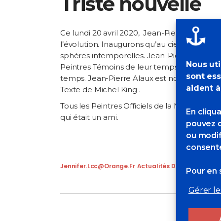
Triste nouvelle
Ce lundi 20 avril 2020, Jean-Pierre Alaux a 
l’évolution. Inaugurons qu’au ciel son imagi
sphères intemporelles. Jean-Pierre Alaux illu
Nous uti
Peintres Témoins de leur temps, c’est de la 
sont ess
temps. Jean-Pierre Alaux est nommé Peintre 
aident à
Texte de Michel King .
Tous les Peintres Officiels de la Marine et
En cliqu
qui était un ami.
pouvez d
ou modif
consente
Jennifer.lcc@orange.fr
Actualités Des POM
,
Brève
Pour en s
Gérer le