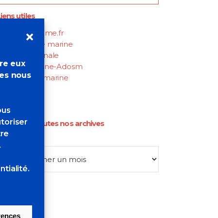
iens utiles
luster-maritime.fr
Académie de marine
Marine Nationale
tre eux
Entraide Marine-Adosm
res nous
Musée de la marine
Net-Marine
ous
toriser
Retrouvez toutes nos archives
tre
Archives
.
tialité.
érences