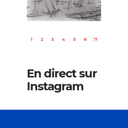
Marc-Pierre
Berthier
1
2
3
4
5
6
7
En direct sur
Instagram