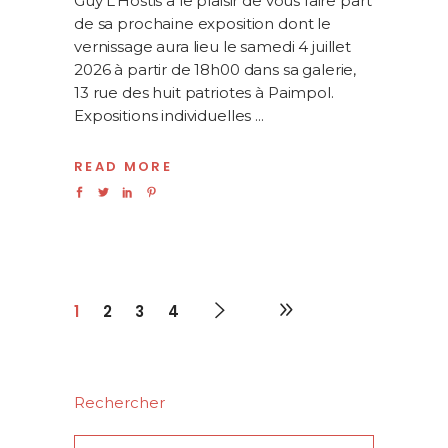
Guy L’Hostis a le plaisir de vous faire part
de sa prochaine exposition dont le
vernissage aura lieu le samedi 4 juillet
2026 à partir de 18h00 dans sa galerie,
13 rue des huit patriotes à Paimpol.
Expositions individuelles
READ MORE
1
2
3
4
Rechercher
Search