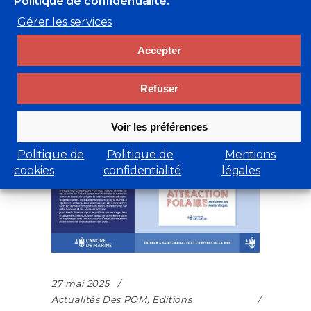
Politique de confidentialité.
Actualités des POM.
Gérer les services
READ MORE
Accepter
Refuser
Voir les préférences
Politique de
Politique de
Mentions
cookies
confidentialité
légales
27 mai 2025
Actualités Des POM
,
Editions