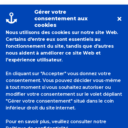
Gérer votre
consentement aux
cookies
Nous utilisons des cookies sur notre site Web.
Certains d'entre eux sont essentiels au
fonctionnement du site, tandis que d'autres
nous aident à améliorer ce site Web et
l'expérience utilisateur.
3 octobre 2025
Actualités Des POM
,
Brèves
,
Editions
En cliquant sur "Accepter" vous donnez votre
Individuelles
Marie Détrée-Hourrière
consentement. Vous pouvez décider vous-même
Marie Détrée,
à tout moment si vous souhaitez autoriser ou
modifier votre consentement sur le volet dépliant
trois parutions.
"Gérer votre consentement" situé dans le coin
inférieur droit du site internet.
Marie Détrée a le plaisir de vous inviter à
Pour en savoir plus, veuillez consulter
notre
découvrir ses trois derniers livres.