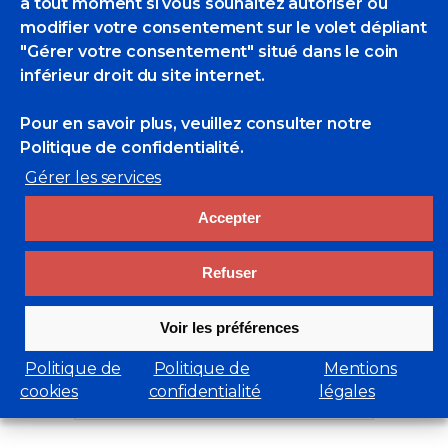
à tout moment si vous souhaitez autoriser ou
modifier votre consentement sur le volet dépliant
Search
"Gérer votre consentement" situé dans le coin
for:
inférieur droit du site internet.
Liens utiles
Pour en savoir plus, veuillez consulter
notre
cluster-maritime.fr
Politique de confidentialité.
Académie de marine
Gérer les services
Marine Nationale
Entraide Marine-Adosm
Accepter
Musée de la marine
Net-Marine
Refuser
Retrouvez toutes nos archives
Voir les préférences
Archives
Politique de
Politique de
Mentions
cookies
confidentialité
légales