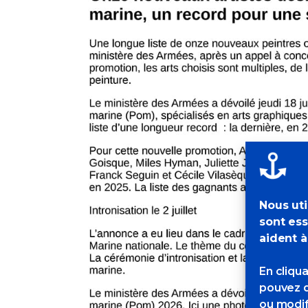
Nous uti
sont ess
aident à
En cliqu
pouvez d
ou modif