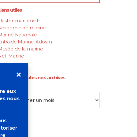
iens utiles
luster-maritime.fr
Académie de marine
Marine Nationale
Entraide Marine-Adosm
Musée de la marine
Net-Marine
Retrouvez toutes nos archives
Archives
tre eux
res nous
ous
toriser
tre