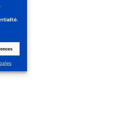
.
tialité.
érences
gales