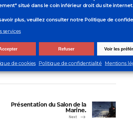
ment" situé dans le coin inférieur droit du site internet
avoir plus, veuillez consulter
notre Politique de confiden
s services
.
Accepter
Refuser
Voir les préf
tique de cookies
Politique de confidentialité
Mentions lé
2 Likes
Présentation du Salon de la
Marine.
Next