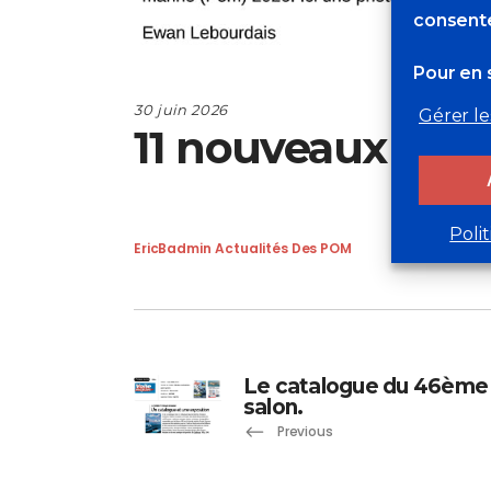
consente
Pour en s
30 juin 2026
Gérer le
11 nouveaux POM
Poli
EricBadmin
Actualités Des POM
Le catalogue du 46ème
salon.
Previous