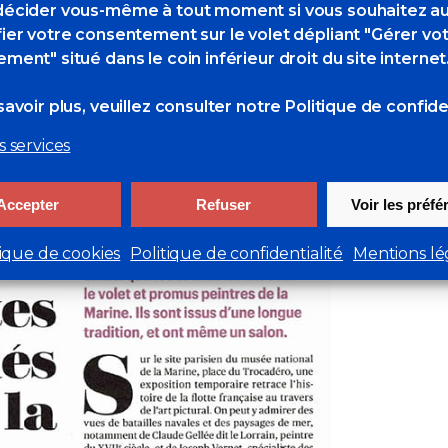
écider vous-même à tout moment si vous souhaitez au
ier votre consentement sur le volet dépliant "Gérer vo
ment" situé dans le coin inférieur droit du site internet
avoir plus, veuillez consulter
notre Politique de confiden
s services
Accepter
Refuser
Voir les préf
tique de cookies
Politique de confidentialité
Mentions lé