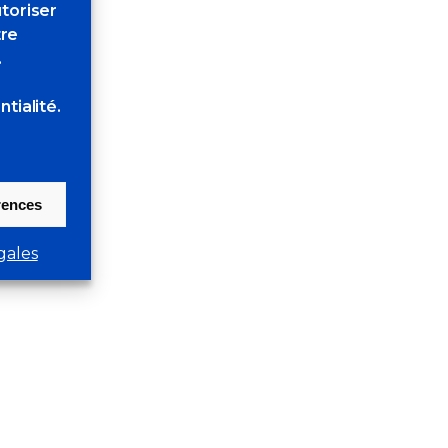
toriser
tre
.
tialité.
érences
gales