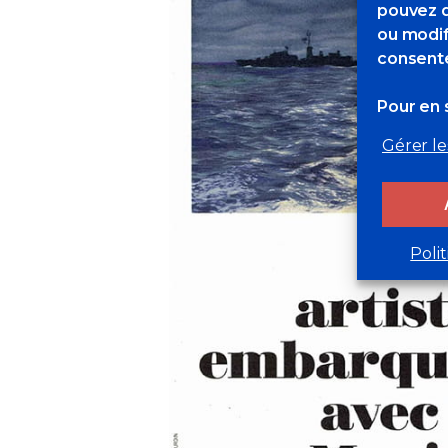
pouvez d
ou modif
consente
Pour en s
Gérer le
Poli