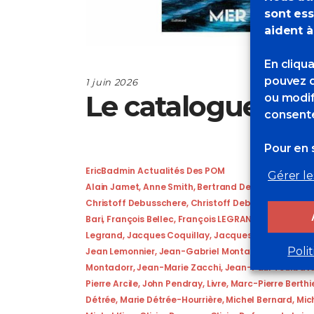
sont ess
aident à
En cliqu
pouvez d
1 juin 2026
Le catalogue du
ou modif
consente
Pour en s
EricBadmin
Actualités Des POM
Gérer le
Alain Jamet
,
Anne Smith
,
Bertrand De Miollis
,
Christ
Christoff Debusschere
,
Christoff Debusshère
,
Dirk 
Bari
,
François Bellec
,
François LEGRAND
,
Guy L’Hosti
Legrand
,
Jacques Coquillay
,
Jacques Rohaut
,
Jean
Poli
Jean Lemonnier
,
Jean-Gabriel Montador
,
Jean-Gab
Montadorr
,
Jean-Marie Zacchi
,
Jean-Paul Tourbat
Pierre Arcile
,
John Pendray
,
Livre
,
Marc-Pierre Berthi
Détrée
,
Marie Détrée-Hourrière
,
Michel Bernard
,
Mic