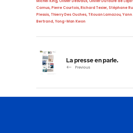
Michel King
,
Olivier Desvaux
,
Olivier Dufaure de Laja
Camus
,
Pierre Courtois
,
Richard Texier
,
Stéphane Ru
Plessis
,
Thierry Des Ouches
,
Titouan Lamazou
,
Yann 
Bertrand
,
Yong-Man Kwon
La presse en parle.
Previous