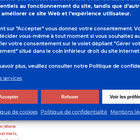
entiels au fonctionnement du site, tandis que d'aut
 améliorer ce site Web et l'expérience utilisateur.
ant sur "Accepter" vous donnez votre consentement. V
écider vous-même à tout moment si vous souhaitez au
 46ème salon.
ier votre consentement sur le volet dépliant "Gérer vo
ment" situé dans le coin inférieur droit du site internet
avoir plus, veuillez consulter
notre Politique de confiden
4 Likes
s services
iane Rosset
,
Verdoorn
,
Eric
Accepter
Refuser
Voir les préf
s
,
Hélène
 Gaumy
,
tique de cookies
Politique de confidentialité
Mentions lé
riel
ez
,
Jean-
er
,
Marie
hel Hertz
,