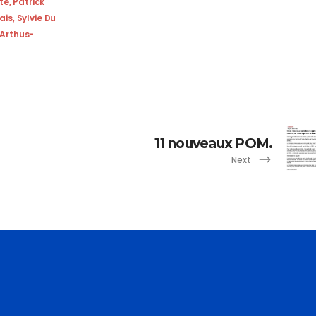
rte
,
Patrick
ais
,
Sylvie Du
Arthus-
11 nouveaux POM.
Next