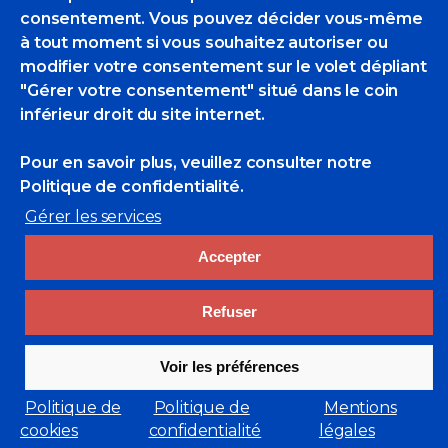
nous entoure. Elle déploie sa logique
consentement. Vous pouvez décider vous-même
rayonnante, indifférente à notre fragilité.
à tout moment si vous souhaitez autoriser ou
Des milliards de lampyres illuminent les
modifier votre consentement sur le volet dépliant
fourrés de notre confusion. Sommes-
"Gérer votre consentement" situé dans le coin
nous l’ébauche d’une tentative,
inférieur droit du site internet.
l’hypothèse d’un ver luisant scintillant
dans la nuit cosmique?»
Pour en savoir plus, veuillez consulter
notre
Richard Texier puise dans sa mémoire
Politique de confidentialité.
les éblouissements esthétiques qui ont
Gérer les services
nourri son travail d’artiste. Il croque avec
malice et tendresse des personnages
Accepter
sortis de l’enfance chez lesquels on sent
vibrer, comme en lui-même, un
puissant amour de la vie et de ses
Refuser
surprises. L’auteur comme le peintre se
sont assigné la même mission : restituer
Voir les préférences
grâce à l’art les émerveillements
fugaces afin de les soustraire à l’emprise
Politique de
Politique de
Mentions
du temps.
cookies
confidentialité
légales