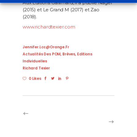
Aux Éditions Gallimard, il a publié Nager
(2015) et Le Grand M (2017) et Zao
(2018).
www.richardtexier.com
Jennifer.lcc@orange.fr
Actualités Des POM
,
Brèves
,
Editions
Individuelles
Richard Texier
0 Likes