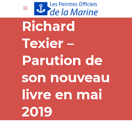
Richard
Texier –
Parution de
son nouveau
livre en mai
2019