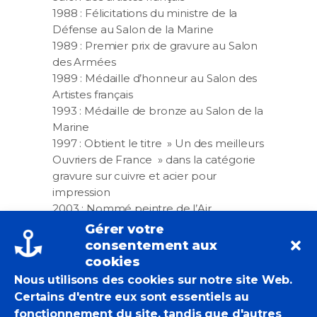
1988 : Félicitations du ministre de la
Défense au Salon de la Marine
1989 : Premier prix de gravure au Salon
des Armées
1989 : Médaille d’honneur au Salon des
Artistes français
1993 : Médaille de bronze au Salon de la
Marine
1997 : Obtient le titre » Un des meilleurs
Ouvriers de France » dans la catégorie
gravure sur cuivre et acier pour
impression
2003 : Nommé peintre de l’Air
Gérer votre
CONTACT
consentement aux
Pierre COURTOIS
cookies
16, rue du Puits Neuf – 85330
Nous utilisons des cookies sur notre site Web.
Noirmoutier en l’Ile
Certains d'entre eux sont essentiels au
Tel : 02 28 12 99 15
fonctionnement du site, tandis que d'autres