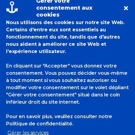
Gérer votre
search:
consentement aux
cookies
Nous utilisons des cookies sur notre site Web.
Certains d'entre eux sont essentiels au
fonctionnement du site, tandis que d'autres
nous aident à améliorer ce site Web et
If you are not happy with the results below
l'expérience utilisateur.
please do another search
En cliquant sur "Accepter" vous donnez votre
consentement. Vous pouvez décider vous-même
Pierre Courtois
à tout moment si vous souhaitez autoriser ou
modifier votre consentement sur le volet dépliant
Pierre Courtois
"Gérer votre consentement" situé dans le coin
inférieur droit du site internet.
Marie Détrée-
Pour en savoir plus, veuillez consulter
notre
Hourrière
Politique de confidentialité.
Marie Détrée-Hourrière
Gérer les services