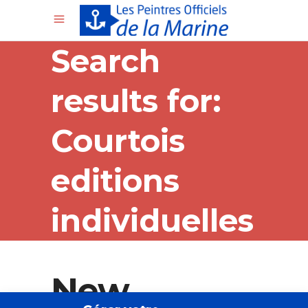
Search
results for:
Courtois
editions
individuelles
New