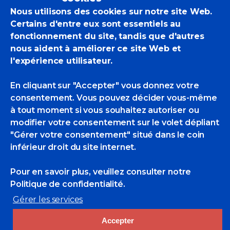
arrondissement – 78, rue Bonaparte –
Nous utilisons des cookies sur notre site Web.
75006 Paris.
Certains d'entre eux sont essentiels au
Participent à ce salon, en partenariat
fonctionnement du site, tandis que d'autres
avec la Société Nationale des Beaux-
nous aident à améliorer ce site Web et
Arts, les POM Eric BARI, Michèle
l'expérience utilisateur.
BATTUT (auteur du visuel « Planète
bleue »), François BELLEC, Pierre
En cliquant sur "Accepter" vous donnez votre
COURTOIS, Alain JAMET, Michel KING,
consentement. Vous pouvez décider vous-même
Bertrand de MIOLLIS, Jacques
à tout moment si vous souhaitez autoriser ou
ROHAUT, Christiane ROSSET et Anne
modifier votre consentement sur le volet dépliant
SMITH, avec des hommages à Jean
"Gérer votre consentement" situé dans le coin
DELPECH, Gustave HERVIGO, et Jean
inférieur droit du site internet.
PELTIER.
François Bellec, commissaire de
Pour en savoir plus, veuillez consulter
notre
l’exposition, vous invite à découvrir les
Politique de confidentialité.
œuvres qui seront exposées.
Gérer les services
Jennifer.lcc@orange.fr
Accepter