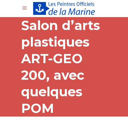
Salon d’arts
plastiques
ART-GEO
200, avec
quelques
POM