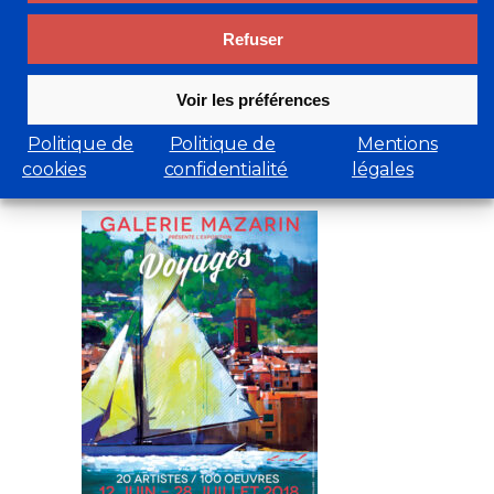
de Crécy
Refuser
Eric Bari, Jacques Coquillay et Jean
Lemonnier : Vernissage à…
Voir les préférences
En savoir plus
Politique de
Politique de
Mentions
29 mars 2022
cookies
confidentialité
légales