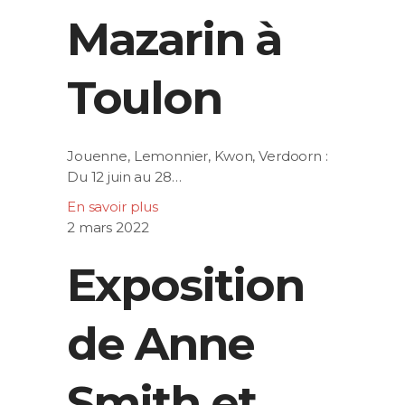
Mazarin à
Toulon
Jouenne, Lemonnier, Kwon, Verdoorn :
Du 12 juin au 28…
En savoir plus
2 mars 2022
Exposition
de Anne
Smith et