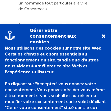
un hommage tout particulier à la ville
de Concarneau.
À la grande époque de l’École de Pont-
Gérer votre
Aven, les peintres s’installaient
consentement aux
nombreux sur les berges de
cookies
Concarneau ou dans la ville
fortifiée.Aujourd’hui, les Peintres officiels
Nous utilisons des cookies sur notre site Web.
de la Marine se sont associés au festival
Certains d'entre eux sont essentiels au
Livre et Mer, et posent toiles et
fonctionnement du site, tandis que d'autres
chevalets, afin de croquer, dessiner,
nous aident à améliorer ce site Web et
graver ou photographier cette cité de
l'expérience utilisateur.
culture et mettre en lumière une solide
tradition picturale.
En cliquant sur "Accepter" vous donnez votre
Autour de la ville, l’imaginaire maritime
consentement. Vous pouvez décider vous-même
de chacun des artistes présents dans ce
à tout moment si vous souhaitez autoriser ou
recueil a pu être nourri et enrichi à
modifier votre consentement sur le volet dépliant
l’image des enfants de région, Lucien-
"Gérer votre consentement" situé dans le coin
Victor Delpy et Jean Le Merdy.