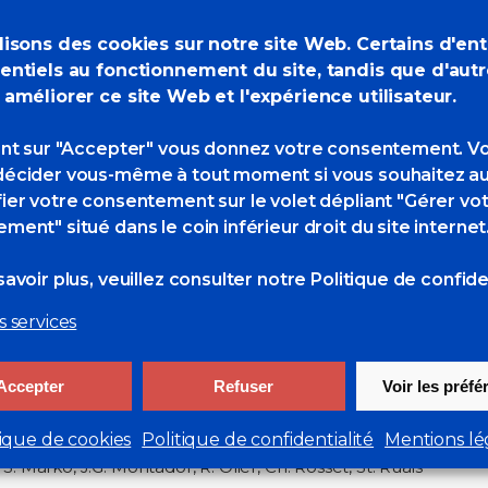
lisons des cookies sur notre site Web. Certains d'en
entiels au fonctionnement du site, tandis que d'aut
 améliorer ce site Web et l'expérience utilisateur.
ant sur "Accepter" vous donnez votre consentement. V
ale à BENODET
écider vous-même à tout moment si vous souhaitez au
28,50 € – Le Télégramme – ISBN : 978-2-84833-247-5
ier votre consentement sur le volet dépliant "Gérer vo
te particulier où la lumière se fait douce et
ment" situé dans le coin inférieur droit du site internet
ine ne pouvaient rester insensibles à l’appel de ces
 le motif. De multiples sites se sont offerts à leurs
avoir plus, veuillez consulter
notre Politique de confiden
 au fond de la baie, connu pour attirer de belles
Duick; l’anse de Penfoul où quelques épaves ont
s services
re, les plages de sable blond du Trez, de la pointe
lanche, qui attire de nombreux oiseaux marins. La
Accepter
Refuser
Voir les préf
e de pêcheurs devenu station balnéaire, elle associe
s résidences estivales.
tique de cookies
Politique de confidentialité
Mentions lé
M. Bez, P. Camus, J. Coquillay, P. Courtois, M.
S. Marko, J.G. Montador, R. Olier, Ch. Rosset, St. Ruais