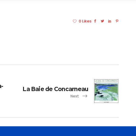
0 Likes
a-
La Baie de Concarneau
Next