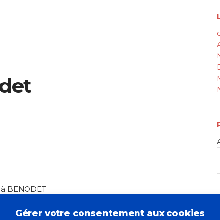
L
c
odet
ale à BENODET
28,50 € – Le Télégramme – ISBN : 978-2-84833-247-5
Gérer votre consentement aux cookies