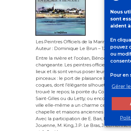
Nous uti
sont ess
aident à
En cliqu
Les Peintres Officiels de la Marine en esc
pouvez d
Auteur : Dominique Le Brun – 120 pages – 
ou modif
Entre la rivière et l’océan, Bénodet est un si
consente
changeante. Les peintres officiels de la Mar
lieux et ils sont venus poser leur chevalet sur
Pour en s
pinceaux : le port de plaisance bien à l’abri
coques, dont l’élégante silhouette de Pen 
Gérer le
trouvé le repos; la pointe du Coq et son pha
Saint-Gilles ou du Letty; ou encore la Mer B
ville elle-même a un charme certain, villag
chapelle et maisons anciennes aux coquette
Poli
Avec la participation de E. Bari, M. Bernard, 
Jouenne, M. King, J.P. Le Bras, J. Lemonnier, 