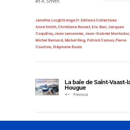
et A. Smith.
Jennifer.lcc@orange.fr
Editions Collectives
Anne Smith
,
Christiane Rosset
,
Eric Bari
,
Jacques
Coquillay
,
Jean Lemonnier
,
Jean-Gabriel Montador
,
Michel Bernard
,
Michel King
,
Patrick Camus
,
Pierre
Courtois
,
Stéphane Ruais
La baie de Saint-Vaast-l
Hougue
Previous