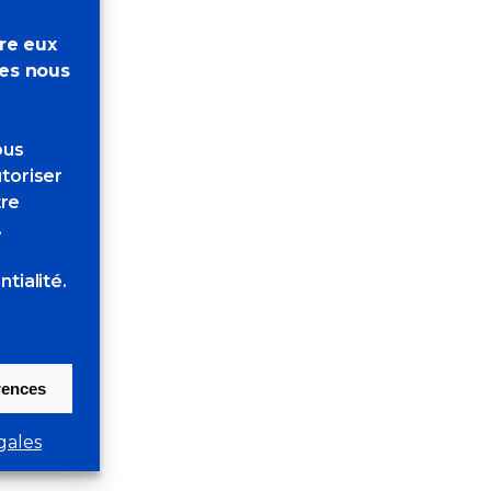
tre eux
res nous
ous
toriser
tre
.
tialité.
érences
gales