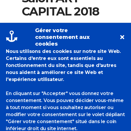
CAPITAL 2018
Gérer votre
consentement aux
cookies
Nous utilisons des cookies sur notre site Web.
Certains d'entre eux sont essentiels au
fonctionnement du site, tandis que d'autres
nous aident à améliorer ce site Web et
l'expérience utilisateur.
Plusieurs POM participent au Salon ART
En cliquant sur "Accepter" vous donnez votre
CAPITAL 2018 à Paris
consentement. Vous pouvez décider vous-même
à tout moment si vous souhaitez autoriser ou
modifier votre consentement sur le volet dépliant
Jennifer.lcc@orange.fr
"Gérer votre consentement" situé dans le coin
Actualités Des POM
,
Brèves
inférieur droit du site internet.