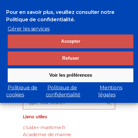
0 Likes
Pour en savoir plus, veuillez consulter
notre
Politique de confidentialité.
Gérer les services
Accepter
Refuser
Voir les préférences
Rechercher
Politique de
Politique de
Mentions
cookies
confidentialité
légales
Search
for:
Liens utiles
cluster-maritime.fr
Académie de marine