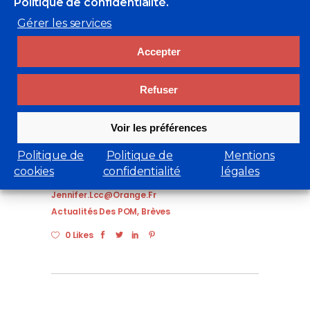
Politique de confidentialité.
anciens, dont La Meuse fait aujourd’hui
Gérer les services
partie. »
Accepter
*J.R : le cadre opérationnel de notre
mission nous oblige à taire le nom de
l’artiste.
Refuser
**TPB : Tenue de Protection de Base.
Combinaison anti-feu portée par les
Voir les préférences
marins à bord des unités de la Marine
Nationale.
Politique de
Politique de
Mentions
cookies
confidentialité
légales
Jennifer.lcc@orange.fr
Actualités Des POM
,
Brèves
0 Likes