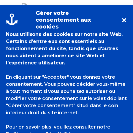
Gérer votre
consentement aux
Ancien élève de Philippe Lejeune,
cookies
l’homme a définitivement quitté la robe
Nous utilisons des cookies sur notre site Web.
d’avocat au barreau de Paris pour se
Certains d'entre eux sont essentiels au
consacrer pleinement à sa passion,
fonctionnement du site, tandis que d'autres
après avoir longtemps manié les
nous aident à améliorer ce site Web et
pinceaux de l’Ecole d’Etampes, il y a
l'expérience utilisateur.
plusieurs dizaines d’années. Ses galons
brodés de la mention « Peintre Officiel »
En cliquant sur "Accepter" vous donnez votre
enfilés sur sa TPB*, J.R confie qu’il est
consentement. Vous pouvez décider vous-même
émerveillé par le monde de la mer, par
à tout moment si vous souhaitez autoriser ou
ses hommes et ses « machines » : « la
modifier votre consentement sur le volet dépliant
peinture me permet de donner à la
mer une réalité nouvelle. Elle est
"Gérer votre consentement" situé dans le coin
immense et liberté ! Et de poursuivre,
inférieur droit du site internet.
toujours très concentré sur sa toile,
j’aime les formes accidentées qu’offrent
Pour en savoir plus, veuillez consulter
notre
les gréements et les bateaux les plus