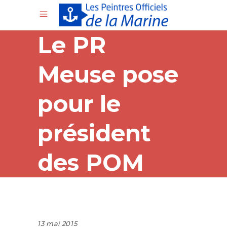
Le PR
Meuse pose
pour le
président
des POM
13 mai 2015