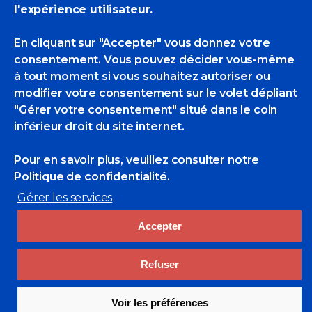
l'expérience utilisateur.
En cliquant sur "Accepter" vous donnez votre
consentement. Vous pouvez décider vous-même
à tout moment si vous souhaitez autoriser ou
modifier votre consentement sur le volet dépliant
"Gérer votre consentement" situé dans le coin
inférieur droit du site internet.
Rechercher
Pour en savoir plus, veuillez consulter
notre
Politique de confidentialité.
Search
for:
Gérer les services
Liens utiles
Accepter
cluster-maritime.fr
Académie de marine
Refuser
Marine Nationale
Entraide Marine-Adosm
Voir les préférences
Musée de la marine