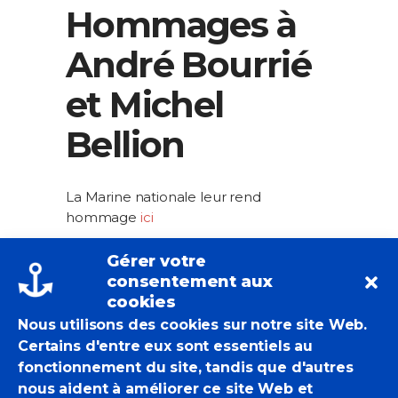
Hommages à
André Bourrié
et Michel
Bellion
La Marine nationale leur rend
hommage
ici
Gérer votre
Jennifer.lcc@orange.fr
consentement aux
Actualités Des POM
,
Brèves
cookies
André Bourrié
,
Michel Bellion
Nous utilisons des cookies sur notre site Web.
Certains d'entre eux sont essentiels au
0 Likes
fonctionnement du site, tandis que d'autres
nous aident à améliorer ce site Web et