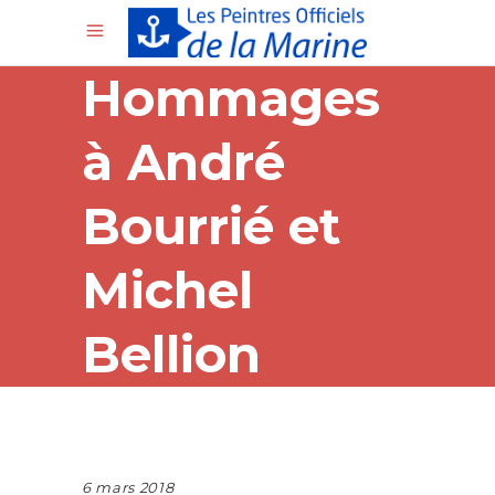
Hommages
à André
Bourrié et
Michel
Bellion
6 mars 2018