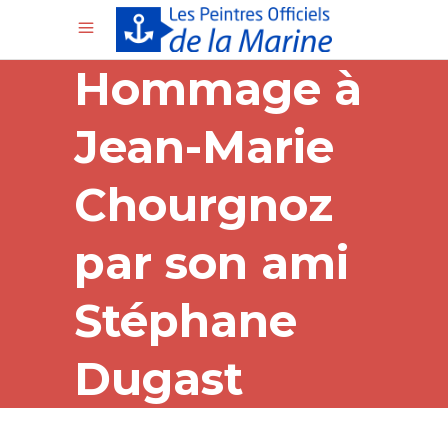
Hommage à
Jean-Marie
Chourgnoz
par son ami
Stéphane
Dugast