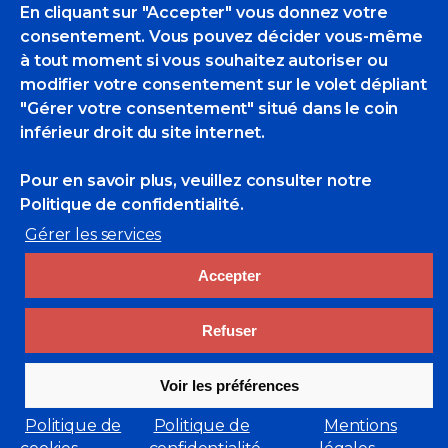
JEAN-MARIE CHOURGNOZ (1929-2019)
En cliquant sur "Accepter" vous donnez votre
: SAVOYARD, TÊTE DE LARD ! –
consentement. Vous pouvez décider vous-même
EMBARQUEMENTS
à tout moment si vous souhaitez autoriser ou
modifier votre consentement sur le volet dépliant
"Gérer votre consentement" situé dans le coin
inférieur droit du site internet.
Pour en savoir plus, veuillez consulter
notre
Politique de confidentialité.
Gérer les services
Jennifer.lcc@orange.fr
Accepter
Actualités Des POM
,
Brèves
Jean-Marie Chourgnoz
Refuser
0 Likes
Voir les préférences
Politique de
Politique de
Mentions