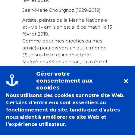
février 2019.
Jean-Marie Chourgnoz (1929-2019)
Artiste, peintre de la Marine Nationale
et « vieil » ami s’en est allé ce matin, le 13
février 2019.
Comme pour mes proches ou mes
ami(e)s parti(e)s vers un autre monde
(?), je suis triste et inconsolable.
Malgré nos 44 ans d’écart, tu as été et
tu es mon ami.
Gérer votre
Puisse ta bonne étoile continuer de
consentement aux
veiller longtemps sur nous, et tes
cookies
énergies créatrices nous rendre
Nous utilisons des cookies sur notre site Web.
meilleurs.
Certains d'entre eux sont essentiels au
Adieu Maitre
fonctionnement du site, tandis que d'autres
Stéphane Dugast
nous aident à améliorer ce site Web et
JEAN-MARIE CHOURGNOZ (1929-2019)
l'expérience utilisateur.
& SES MONSTRES – EMBARQUEMENTS