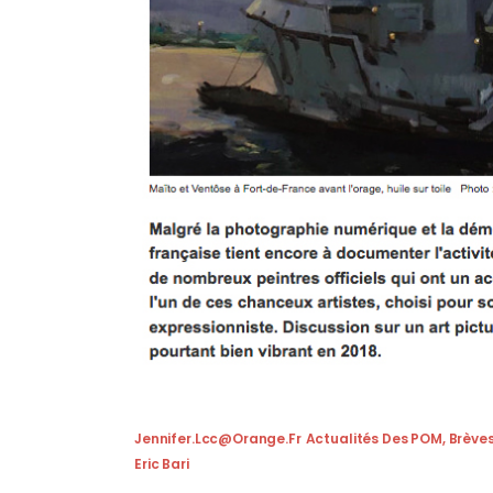
Jennifer.lcc@orange.fr
Actualités Des POM
,
Brève
Eric Bari