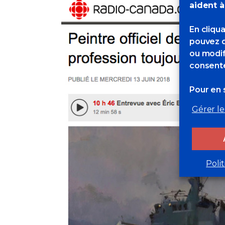
aident à
En cliqu
pouvez d
ou modif
consente
Pour en s
Gérer le
Poli