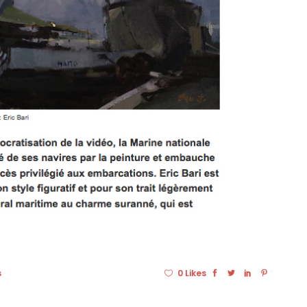
s
0 Likes