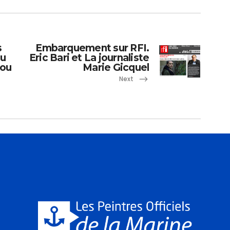
s
Embarquement sur RFI.
du
Eric Bari et La journaliste
dou
Marie Gicquel
Next