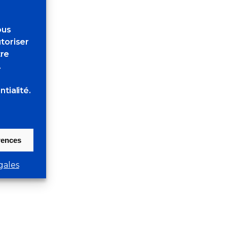
ous
toriser
tre
.
tialité.
érences
gales