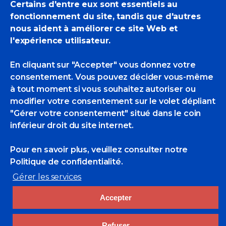
15 mars 2015
Certains d'entre eux sont essentiels au
Actualités Des POM
,
Editions Collectives
fonctionnement du site, tandis que d'autres
La presqu’île
nous aident à améliorer ce site Web et
l'expérience utilisateur.
de Crozon
En cliquant sur "Accepter" vous donnez votre
consentement. Vous pouvez décider vous-même
à tout moment si vous souhaitez autoriser ou
modifier votre consentement sur le volet dépliant
"Gérer votre consentement" situé dans le coin
inférieur droit du site internet.
Pour en savoir plus, veuillez consulter
notre
Politique de confidentialité.
Gérer les services
La presqu'île de Crozon vue par les
peintres officiels de la Marine
Préface
Accepter
de Jean-Luc Coatalem. Textes du
Contre-Amiral Pierre de Roquefeuil, de
Refuser