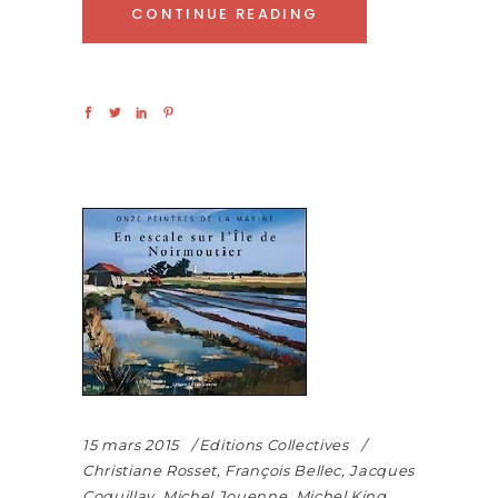
CONTINUE READING
15 mars 2015
Editions Collectives
Christiane Rosset
,
François Bellec
,
Jacques
Coquillay
,
Michel Jouenne
,
Michel King
,