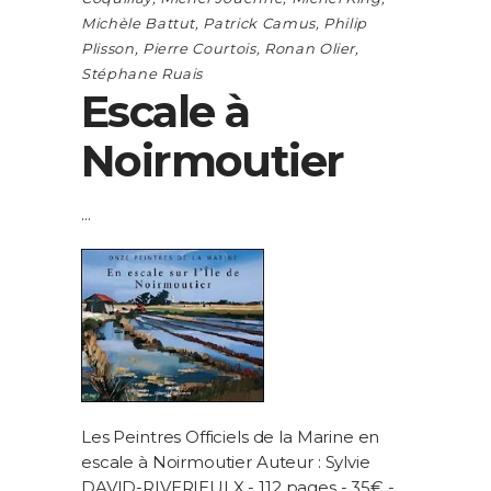
Michèle Battut
,
Patrick Camus
,
Philip
Plisson
,
Pierre Courtois
,
Ronan Olier
,
Stéphane Ruais
Escale à
Noirmoutier
Les Peintres Officiels de la Marine en
escale à Noirmoutier
Auteur : Sylvie
DAVID-RIVERIEULX - 112 pages - 35€ -