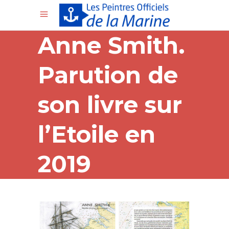
Anne Smith.
Parution de
son livre sur
l’Etoile en
2019