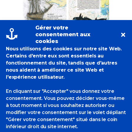
Gérer votre
consentement aux
cookies
Le livre d’Anne Smith, un récit illustré,
Nous utilisons des cookies sur notre site Web.
est dans les bacs (et disponible aussi
Certains d'entre eux sont essentiels au
part l’Internet à la Fnac, Amazon etc.)
fonctionnement du site, tandis que d'autres
cette semaine du 1er avril 2019.
nous aident à améliorer ce site Web et
Editions Ouest-France, 225 pages, 20
l'expérience utilisateur.
euros.
En cliquant sur "Accepter" vous donnez votre
consentement. Vous pouvez décider vous-même
Jennifer.lcc@orange.fr
à tout moment si vous souhaitez autoriser ou
Actualités Des POM
,
Brèves
,
Editions
modifier votre consentement sur le volet dépliant
Individuelles
"Gérer votre consentement" situé dans le coin
Anne Smith
inférieur droit du site internet.
0 Likes