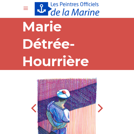
Marie
Détrée-
Hourrière