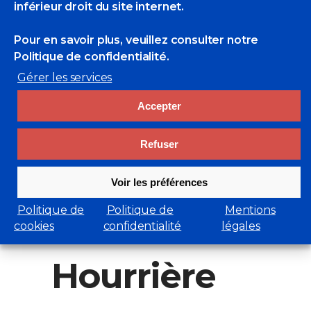
inférieur droit du site internet.
Christ
Pour en savoir plus, veuillez consulter
notre
Politique de confidentialité.
Gérer les services
Marie Détrée-Hourrière expose à
Pleyber-Christ du 3 juillet au 31…
Accepter
En savoir plus
30 août 2022
Refuser
Marie
Voir les préférences
Politique de
Politique de
Mentions
Détrée-
cookies
confidentialité
légales
Hourrière