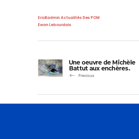
EricBadmin
Actualités Des POM
Ewan Lebourdais
Une oeuvre de Michèle
Battut aux enchères.
Previous