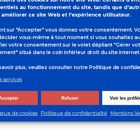
entiels au fonctionnement du site, tandis que d'aut
 améliorer ce site Web et l'expérience utilisateur.
ant sur "Accepter" vous donnez votre consentement. V
écider vous-même à tout moment si vous souhaitez au
ier votre consentement sur le volet dépliant "Gérer vo
ités d’Ewan
ment" situé dans le coin inférieur droit du site internet
avoir plus, veuillez consulter
notre Politique de confiden
s services
té d’Ewan Lebourdais.
Accepter
Refuser
Voir les préf
é en Bretagne… avec toujours de belles photos !
tique de cookies
Politique de confidentialité
Mentions lé