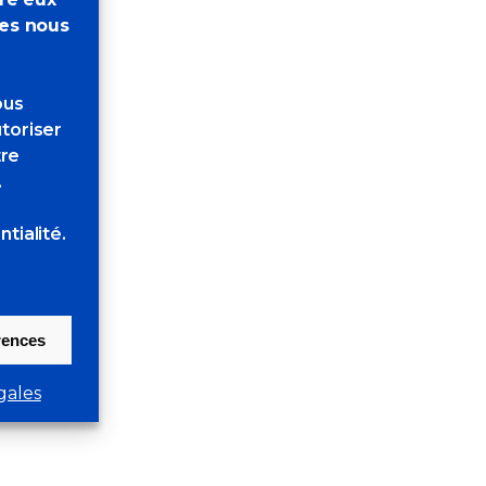
res nous
ous
toriser
tre
.
tialité.
érences
gales