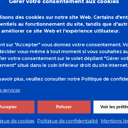
nvitée d’honneur au
Gérer votre consentement aux cookies
L
nne les Bains
lisons des cookies sur notre site Web. Certains d'en
c
entiels au fonctionnement du site, tandis que d'aut
 améliorer ce site Web et l'expérience utilisateur.
ant sur "Accepter" vous donnez votre consentement. V
0 Likes
écider vous-même à tout moment si vous souhaitez au
ier votre consentement sur le volet dépliant "Gérer vo
ment" situé dans le coin inférieur droit du site internet
avoir plus, veuillez consulter
notre Politique de confiden
s services
Participation des POM au salon la Mer
XXL à Nantes en 2019
Next
Accepter
Refuser
Voir les préf
tique de cookies
Politique de confidentialité
Mentions lé