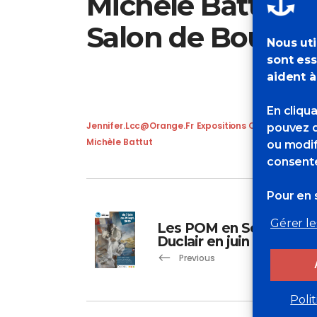
Michèle Battut i
Salon de Bourbo
Nous uti
sont ess
aident à
En cliqu
Jennifer.lcc@orange.fr
Expositions Collectives
pouvez d
Michèle Battut
ou modif
consente
Pour en s
Gérer le
Les POM en Scène à
Duclair en juin 2019
Previous
Poli