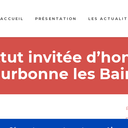
ACCUEIL
PRÉSENTATION
LES ACTUALIT
tut invitée d’ho
urbonne les Bai
f