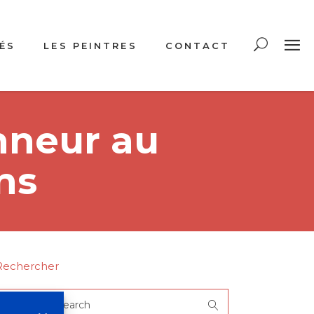
ÉS
LES PEINTRES
CONTACT
nneur au
ns
Rechercher
Search
or: