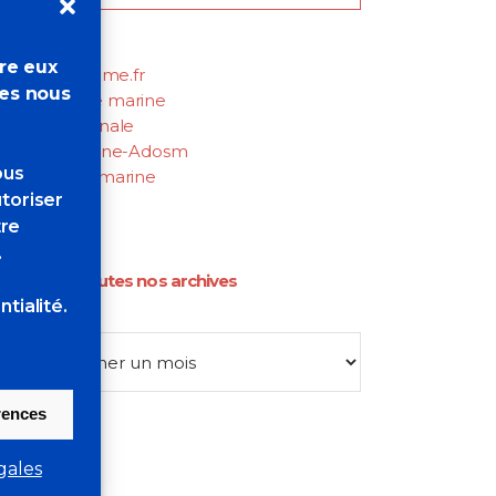
iens utiles
tre eux
luster-maritime.fr
res nous
Académie de marine
Marine Nationale
Entraide Marine-Adosm
ous
Musée de la marine
toriser
Net-Marine
tre
.
Retrouvez toutes nos archives
tialité.
Archives
érences
gales