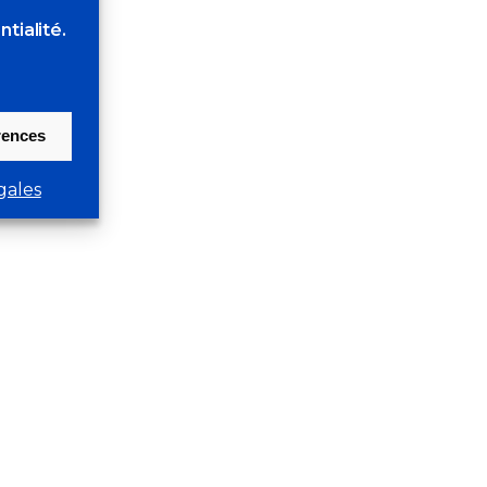
tialité.
érences
gales