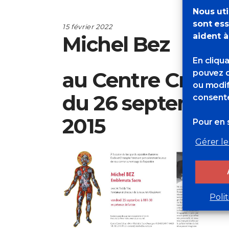
Nous uti
sont ess
15 février 2022
aident à
Michel Bez
En cliqu
au Centre Cristel
pouvez d
ou modif
du 26 septembre
consente
2015
Pour en s
Gérer le
Poli