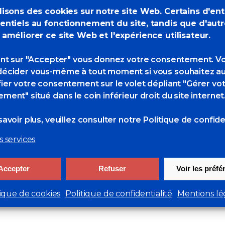
lisons des cookies sur notre site Web. Certains d'en
entiels au fonctionnement du site, tandis que d'aut
 améliorer ce site Web et l'expérience utilisateur.
ant sur "Accepter" vous donnez votre consentement. V
 Editeur à St-Malo,
écider vous-même à tout moment si vous souhaitez au
ier votre consentement sur le volet dépliant "Gérer vo
 au 14 novembre
ment" situé dans le coin inférieur droit du site internet
avoir plus, veuillez consulter
notre Politique de confiden
s services
Accepter
Refuser
Voir les préf
tique de cookies
Politique de confidentialité
Mentions lé