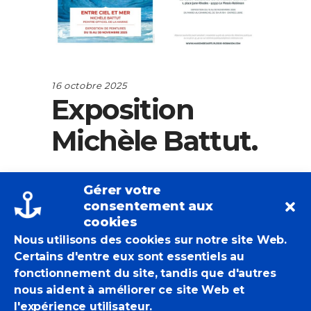
16 octobre 2025
Exposition
Michèle Battut.
Gérer votre
consentement aux
EricBadmin
Expositions Individuelles
cookies
Michèle Battut
Nous utilisons des cookies sur notre site Web.
2 Likes
Certains d'entre eux sont essentiels au
fonctionnement du site, tandis que d'autres
nous aident à améliorer ce site Web et
l'expérience utilisateur.