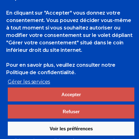
En cliquant sur "Accepter" vous donnez votre
consentement. Vous pouvez décider vous-même
à tout moment si vous souhaitez autoriser ou
modifier votre consentement sur le volet dépliant
"Gérer votre consentement" situé dans le coin
inférieur droit du site internet.
Rechercher
Pour en savoir plus, veuillez consulter
notre
Search
Politique de confidentialité.
for:
Gérer les services
Liens utiles
Accepter
cluster-maritime.fr
Académie de marine
Marine Nationale
Refuser
Entraide Marine-Adosm
Musée de la marine
Voir les préférences
Net-Marine