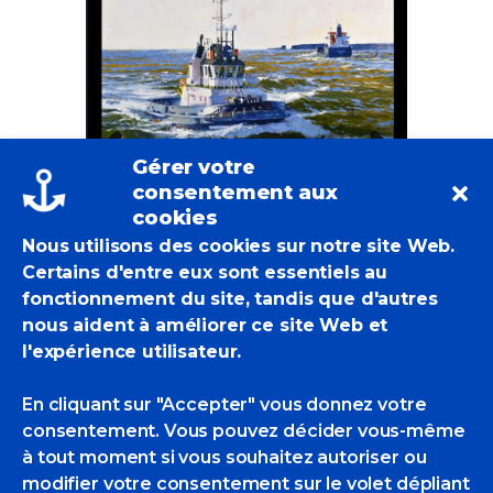
Gérer votre
Previous
Next
consentement aux
cookies
Nous utilisons des cookies sur notre site Web.
Certains d'entre eux sont essentiels au
fonctionnement du site, tandis que d'autres
nous aident à améliorer ce site Web et
l'expérience utilisateur.
En cliquant sur "Accepter" vous donnez votre
consentement. Vous pouvez décider vous-même
à tout moment si vous souhaitez autoriser ou
modifier votre consentement sur le volet dépliant