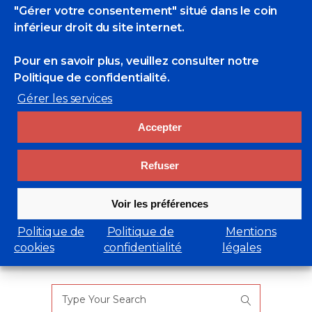
EricBadmin
Expositions Collectives
"Gérer votre consentement" situé dans le coin
Anne Smith
,
Bertrand De Miollis
,
Ewan
inférieur droit du site internet.
Lebourdais
,
jean Lemmonier
,
Jonathan Florent
,
Nicolas Vial
,
Olivier Desvaux
Pour en savoir plus, veuillez consulter
notre
0 Likes
Politique de confidentialité.
Gérer les services
Accepter
Refuser
Voir les préférences
Politique de
Politique de
Mentions
cookies
confidentialité
légales
Rechercher
Search
for: