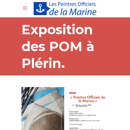
Exposition
des POM à
Plérin.