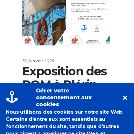
30 janvier 2025
Exposition des
POM à Plérin.
Gérer votre
consentement aux
cookies
Nous utilisons des cookies sur notre site Web.
EricBadmin
Expositions Collectives
Certains d'entre eux sont essentiels au
0 Likes
fonctionnement du site, tandis que d'autres
nous aident à améliorer ce site Web et