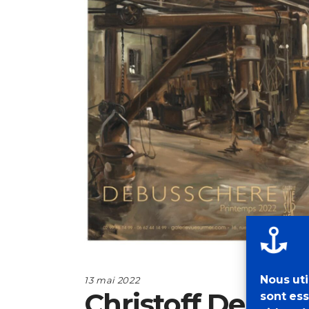
Nous uti
13 mai 2022
Christoff Debuss
sont ess