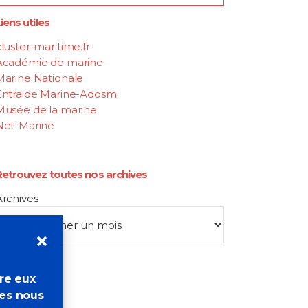
iens utiles
luster-maritime.fr
Académie de marine
Marine Nationale
Entraide Marine-Adosm
Musée de la marine
Net-Marine
Retrouvez toutes nos archives
Archives
tre eux
res nous