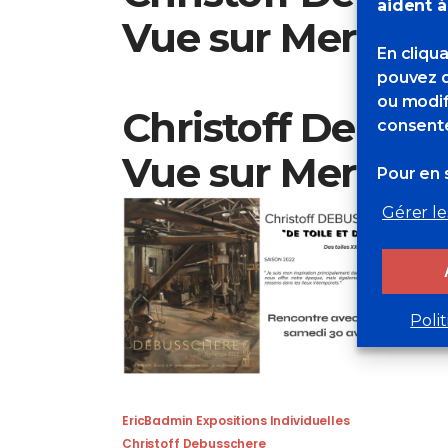
aident à
Vue sur Mer à D
En cliqu
pouvez d
ou modif
Christoff Debuss
consente
Vue sur Mer à Di
Pour en s
Gérer le
Poli
EricBadmin
Expositions Individuelles
Christoff Debusschere