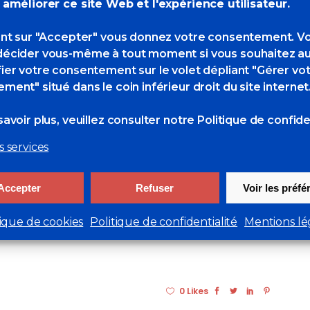
 améliorer ce site Web et l'expérience utilisateur.
inard
ant sur "Accepter" vous donnez votre consentement. V
écider vous-même à tout moment si vous souhaitez au
ier votre consentement sur le volet dépliant "Gérer vo
chere à la Galerie
ment" situé dans le coin inférieur droit du site internet
nard – 2022
avoir plus, veuillez consulter
notre Politique de confiden
s services
Accepter
Refuser
Voir les préf
tique de cookies
Politique de confidentialité
Mentions lé
0 Likes