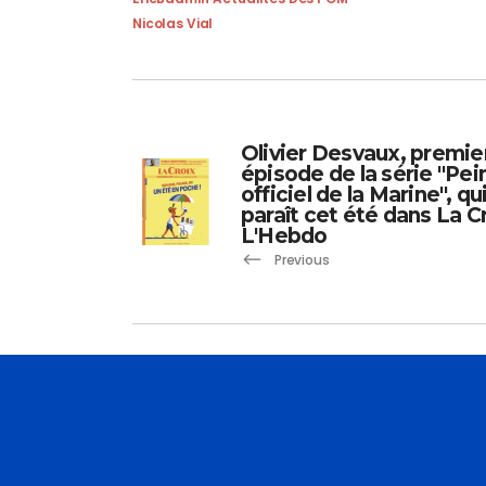
Nicolas Vial
Olivier Desvaux, premie
épisode de la série "Pei
officiel de la Marine", qu
paraît cet été dans La C
L'Hebdo
Previous