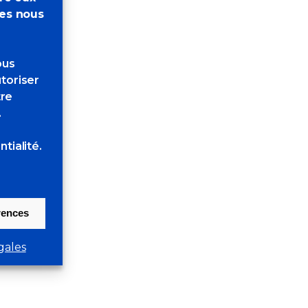
res nous
ous
toriser
tre
.
tialité.
érences
gales