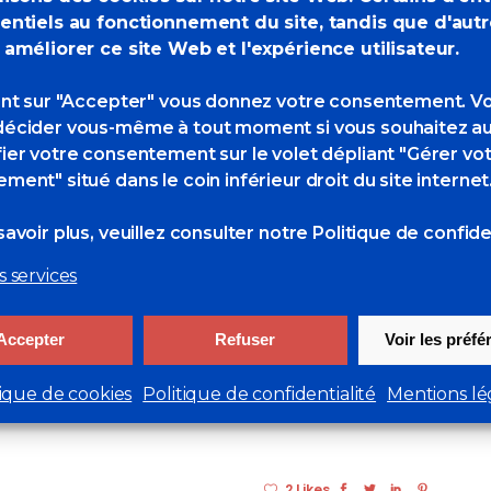
entiels au fonctionnement du site, tandis que d'aut
 améliorer ce site Web et l'expérience utilisateur.
ant sur "Accepter" vous donnez votre consentement. V
écider vous-même à tout moment si vous souhaitez au
ier votre consentement sur le volet dépliant "Gérer vo
ment" situé dans le coin inférieur droit du site internet
avoir plus, veuillez consulter
notre Politique de confiden
s services
e au journal de La
le 23 juillet 2022.
Accepter
Refuser
Voir les préf
tique de cookies
Politique de confidentialité
Mentions lé
2 Likes