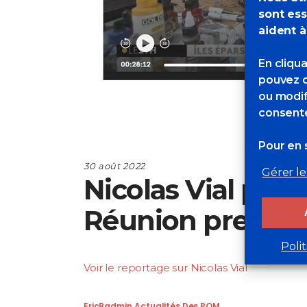
sont ess
aident à
En cliqu
pouvez d
ou modif
consente
Pour en s
30 août 2022
Gérer le
Nicolas Vial pass
Réunion première 
Poli
Voir le reportage sur Nicolas Vial
EricBadmin
Actualités Des POM