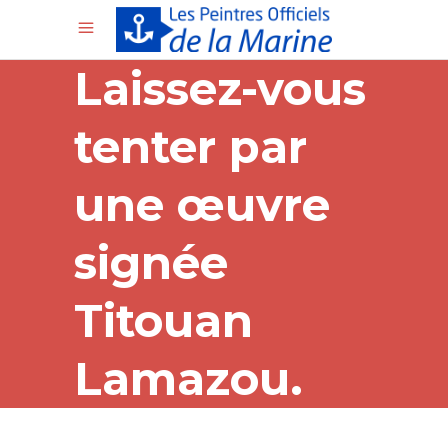
Laissez-vous
tenter par
une œuvre
signée
Titouan
Lamazou.