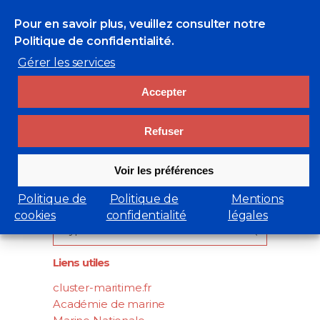
Pour en savoir plus, veuillez consulter
notre
Politique de confidentialité.
Gérer les services
Accepter
Refuser
Voir les préférences
Rechercher
Politique de
Politique de
Mentions
cookies
confidentialité
légales
Search
for:
Liens utiles
cluster-maritime.fr
Académie de marine