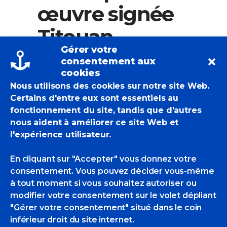
œuvre signée
Titouan
Gérer votre
Lamazou.
consentement aux
cookies
Nous utilisons des cookies sur notre site Web.
Dés aujourd’hui, venez parcourir notre
Certains d'entre eux sont essentiels au
catalogue d’œuvres
et laissez-vous
fonctionnement du site, tandis que d'autres
tenter par une œuvre signée Titouan
nous aident à améliorer ce site Web et
Lamazou.
l'expérience utilisateur.
Jusqu’au
21 mai 2023
, profitez de notre
vente privée et bénéficiez d’une remise
En cliquant sur "Accepter" vous donnez votre
de 15% pour tout achat* sur le site.
consentement. Vous pouvez décider vous-même
à tout moment si vous souhaitez autoriser ou
modifier votre consentement sur le volet dépliant
EricBadmin
Actualités Des POM
"Gérer votre consentement" situé dans le coin
Titouan Lamazou
inférieur droit du site internet.
2 Likes