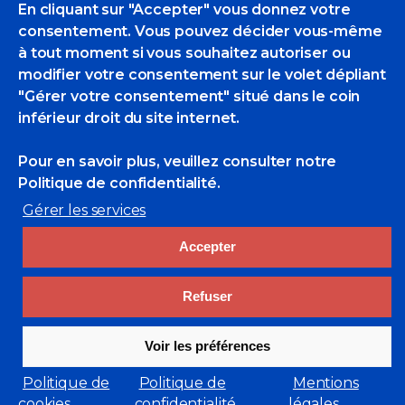
du
En cliquant sur "Accepter" vous donnez votre
consentement. Vous pouvez décider vous-même
Télégramme
à tout moment si vous souhaitez autoriser ou
du lundi 13
modifier votre consentement sur le volet dépliant
"Gérer votre consentement" situé dans le coin
mars 2023.
inférieur droit du site internet.
Pour en savoir plus, veuillez consulter
notre
Politique de confidentialité.
Gérer les services
EricBadmin
Actualités Des POM
Nicolas Vial
Accepter
2 Likes
Refuser
Voir les préférences
Politique de
Politique de
Mentions
cookies
confidentialité
légales