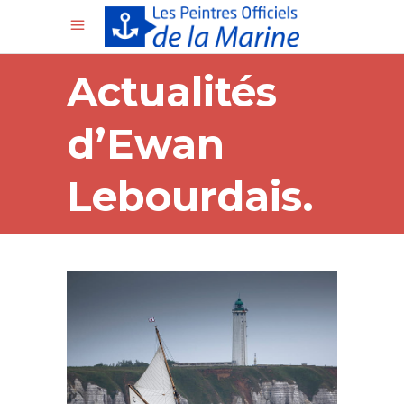
Actualités
d’Ewan
Lebourdais.