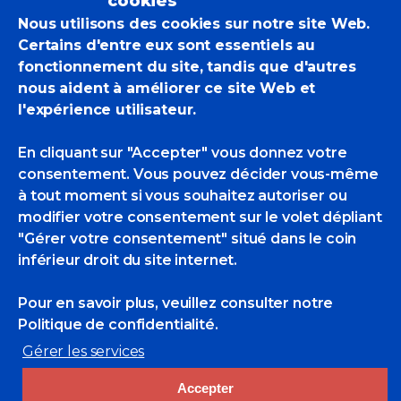
cookies
Nous utilisons des cookies sur notre site Web.
Voir les actualités.
Certains d'entre eux sont essentiels au
fonctionnement du site, tandis que d'autres
nous aident à améliorer ce site Web et
EricBadmin
Actualités Des POM
l'expérience utilisateur.
Ewan Lebourdais
,
lebourdais
0 Likes
En cliquant sur "Accepter" vous donnez votre
consentement. Vous pouvez décider vous-même
à tout moment si vous souhaitez autoriser ou
modifier votre consentement sur le volet dépliant
"Gérer votre consentement" situé dans le coin
inférieur droit du site internet.
Pour en savoir plus, veuillez consulter
notre
Politique de confidentialité.
Gérer les services
Rechercher
Accepter