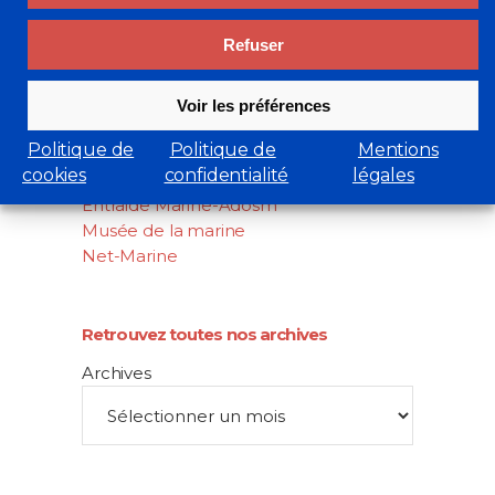
Search
Refuser
for:
Liens utiles
Voir les préférences
cluster-maritime.fr
Politique de
Politique de
Mentions
Académie de marine
cookies
confidentialité
légales
Marine Nationale
Entraide Marine-Adosm
Musée de la marine
Net-Marine
Retrouvez toutes nos archives
Archives