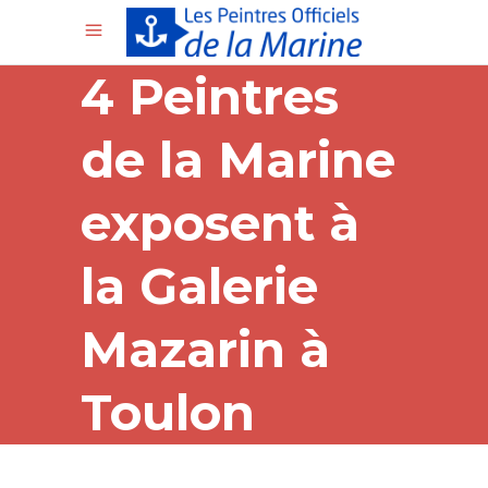
4 Peintres
de la Marine
exposent à
la Galerie
Mazarin à
Toulon