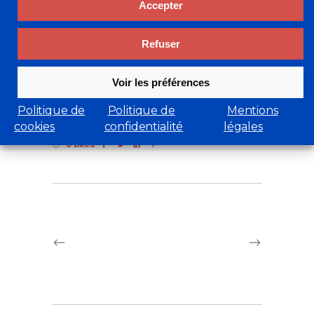
Accepter
Refuser
Jennifer.lcc@orange.fr
Voir les préférences
Expositions Collectives
Dirk Verdoorn
,
Jean Lemonnier
,
Michel Jouenne
,
Politique de
Politique de
Mentions
Yong-Man Kwon
cookies
confidentialité
légales
0 Likes