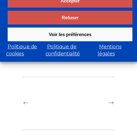
Bernard, Christoff Debusschere,
Accepter
François Legrand, Jean Lemonnier,
Ronan Olier, Jacques Rohaut, Stéphane
Refuser
Ruais et Anne Smith.
Voir les préférences
Jennifer.lcc@orange.fr
Politique de
Politique de
Mentions
Expositions Collectives
cookies
confidentialité
légales
0 Likes