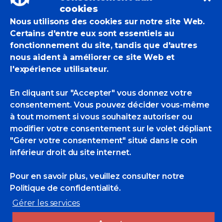
cookies
Nous utilisons des cookies sur notre site Web.
Certains d'entre eux sont essentiels au
fonctionnement du site, tandis que d'autres
Venez découvrir le Gers lors de
nous aident à améliorer ce site Web et
l’exposition qui se tiendra cet été à
l'expérience utilisateur.
Plieux, près de Lectoure, où vous
pourrez venir admirer les œuvres des 10
En cliquant sur "Accepter" vous donnez votre
Peintres Officiels de la Marine qui se
consentement. Vous pouvez décider vous-même
sont perdus en pleine campagne
à tout moment si vous souhaitez autoriser ou
gersoise l’année dernière.
modifier votre consentement sur le volet dépliant
Gisella Salvoni et Renaud Hemmet de
"Gérer votre consentement" situé dans le coin
l’association Plieux Art au Village ont
inférieur droit du site internet.
organisé cette Escale. Ils ont le plaisir,
ainsi que tous les peintres, de vous
Pour en savoir plus, veuillez consulter
notre
inviter au vernissage le samedi 14 juillet.
Politique de confidentialité.
L’exposition vous accueillera jusqu’au 25
août.
Gérer les services
Avec Jean-Pierre Arcile, Eric Bari, Michel