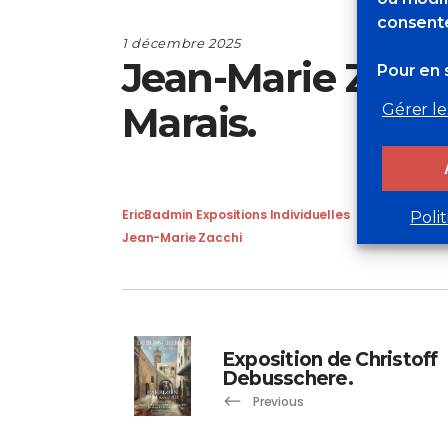
consente
1 décembre 2025
Jean-Marie Zacchi
Pour en s
Marais.
Gérer le
EricBadmin
Expositions Individuelles
Poli
Jean-Marie Zacchi
Exposition de Christoff
Debusschere.
Previous