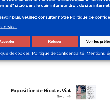
ment" situé dans le coin inférieur droit du site internet
 à la Galerie du
avoir plus, veuillez consulter
notre Politique de confiden
s services
Accepter
Refuser
Voir les préf
2 Likes
tique de cookies
Politique de confidentialité
Mentions lé
Exposition de Nicolas Vial.
Next