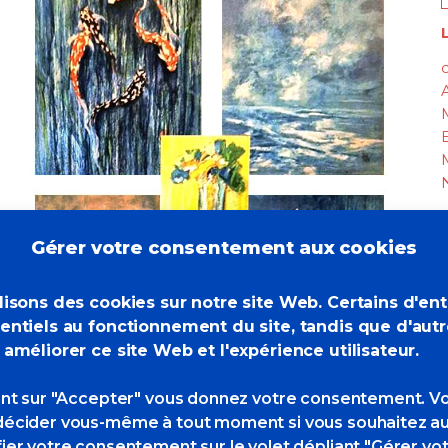
L
c
Gérer votre consentement aux cookies
lisons des cookies sur notre site Web. Certains d'en
entiels au fonctionnement du site, tandis que d'aut
 améliorer ce site Web et l'expérience utilisateur.
ant sur "Accepter" vous donnez votre consentement. V
écider vous-même à tout moment si vous souhaitez au
ier votre consentement sur le volet dépliant "Gérer vo