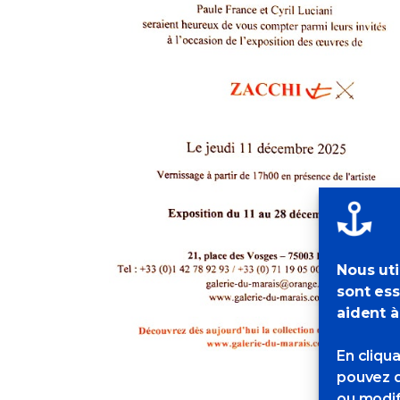
Nous uti
sont ess
aident à
En cliqu
pouvez d
ou modif