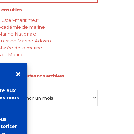
iens utiles
luster-maritime.fr
Académie de marine
Marine Nationale
Entraide Marine-Adosm
Musée de la marine
Net-Marine
Retrouvez toutes nos archives
Archives
tre eux
res nous
ous
toriser
tre