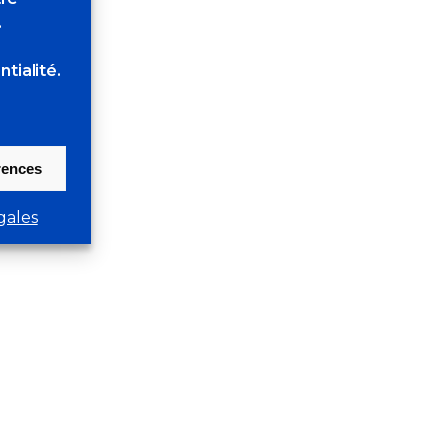
.
tialité.
érences
gales