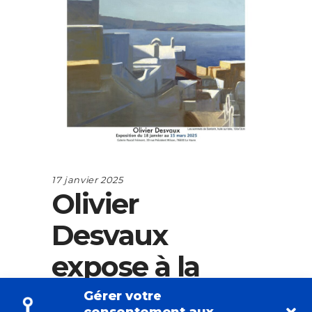
17 janvier 2025
Olivier
Desvaux
expose à la
Galerie
Gérer votre