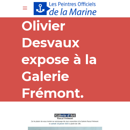
Olivier
Desvaux
expose à la
Galerie
Frémont.