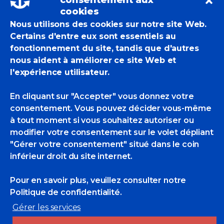
consentement aux
Frémont.
cookies
Nous utilisons des cookies sur notre site Web.
Certains d'entre eux sont essentiels au
Aperçu de l’exposition.
fonctionnement du site, tandis que d'autres
nous aident à améliorer ce site Web et
l'expérience utilisateur.
EricBadmin
Expositions Individuelles
Olivier Desvaux
En cliquant sur "Accepter" vous donnez votre
2 Likes
consentement. Vous pouvez décider vous-même
à tout moment si vous souhaitez autoriser ou
modifier votre consentement sur le volet dépliant
"Gérer votre consentement" situé dans le coin
inférieur droit du site internet.
Pour en savoir plus, veuillez consulter
notre
Politique de confidentialité.
Gérer les services