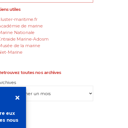
iens utiles
luster-maritime.fr
Académie de marine
Marine Nationale
Entraide Marine-Adosm
Musée de la marine
Net-Marine
Retrouvez toutes nos archives
Archives
tre eux
res nous