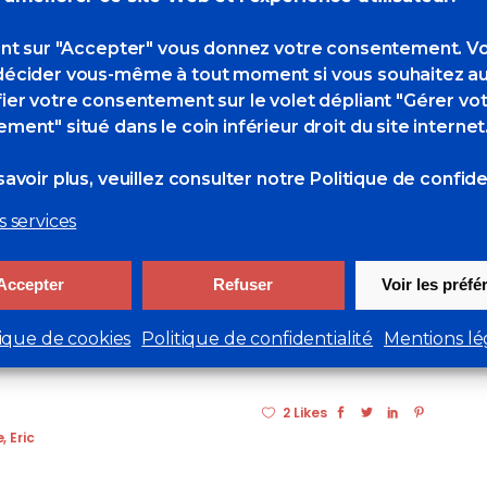
ant sur "Accepter" vous donnez votre consentement. V
écider vous-même à tout moment si vous souhaitez au
ier votre consentement sur le volet dépliant "Gérer vo
ment" situé dans le coin inférieur droit du site internet
avoir plus, veuillez consulter
notre Politique de confiden
s services
Accepter
Refuser
Voir les préf
récy la Chapelle.
tique de cookies
Politique de confidentialité
Mentions lé
2 Likes
e
,
Eric