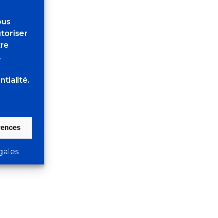
ous
toriser
tre
.
tialité.
érences
gales