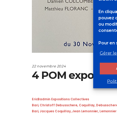
En cliqu
pouvez d
ou modif
consente
Pour en s
Gérer le
22 novembre 2024
4 POM expose à C
Poli
EricBadmin
Expositions Collectives
Bari
,
Christoff Debusschere
,
Coquillay
,
Debusscher
Bari
,
Jacques Coquillay
,
Jean Lemonnier
,
Lemonnier