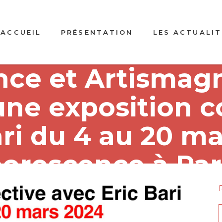
ACCUEIL
PRÉSENTATION
LES ACTUALIT
nce et Artismag
ne exposition co
ari du 4 au 20 ma
borescence à Par
f