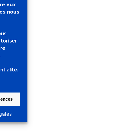
tre eux
res nous
ous
toriser
tre
.
tialité.
érences
gales