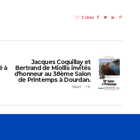
2 Likes
Jacques Coquillay et
é à
Bertrand de Miollis invités
d'honneur au 38ème Salon
de Printemps à Dourdan.
Next