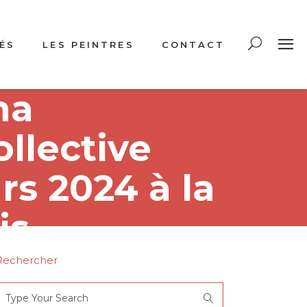
ÉS
LES PEINTRES
CONTACT
na
llective
rs 2024 à la
is.
Rechercher
Search
or: