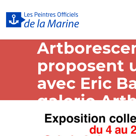
Artboresce
proposent u
avec Eric B
galerie Art