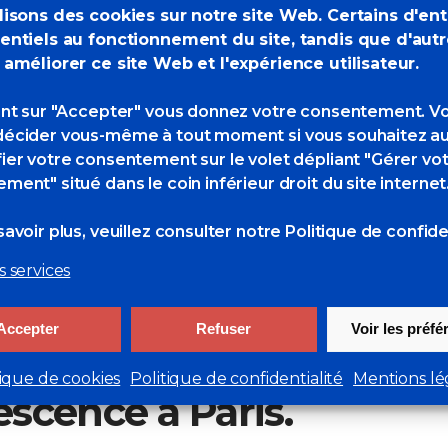
lisons des cookies sur notre site Web. Certains d'en
entiels au fonctionnement du site, tandis que d'aut
 améliorer ce site Web et l'expérience utilisateur.
ant sur "Accepter" vous donnez votre consentement. V
écider vous-même à tout moment si vous souhaitez au
ier votre consentement sur le volet dépliant "Gérer vo
ment" situé dans le coin inférieur droit du site internet
avoir plus, veuillez consulter
notre Politique de confiden
t Artismagna
s services
position collective
Accepter
Refuser
Voir les préf
u 4 au 20 mars 2024 à
tique de cookies
Politique de confidentialité
Mentions lé
escence à Paris.