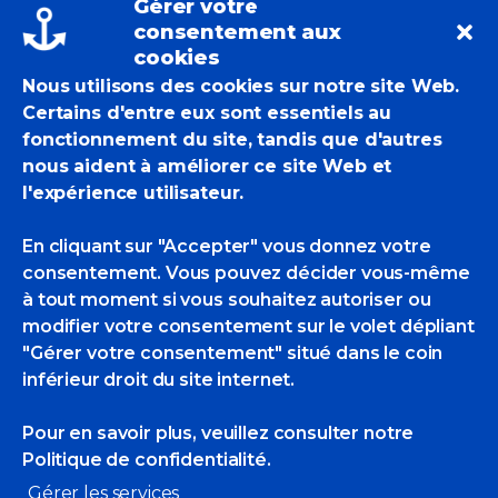
Gérer votre
et Blanc à
consentement aux
cookies
Varengeville
Nous utilisons des cookies sur notre site Web.
sur mer
Certains d'entre eux sont essentiels au
fonctionnement du site, tandis que d'autres
nous aident à améliorer ce site Web et
l'expérience utilisateur.
EricBadmin
Expositions Collectives
En cliquant sur "Accepter" vous donnez votre
King
,
Michel King
consentement. Vous pouvez décider vous-même
3 Likes
à tout moment si vous souhaitez autoriser ou
modifier votre consentement sur le volet dépliant
"Gérer votre consentement" situé dans le coin
inférieur droit du site internet.
Pour en savoir plus, veuillez consulter
notre
Politique de confidentialité.
Gérer les services