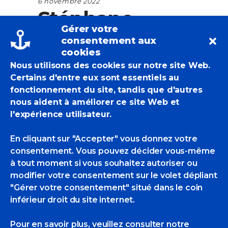
6 novembre 2022
Stéphane
Gérer votre
Ruais et Jean
consentement aux
cookies
Lemonnier
Nous utilisons des cookies sur notre site Web.
Certains d'entre eux sont essentiels au
exposent à la
fonctionnement du site, tandis que d'autres
nous aident à améliorer ce site Web et
Galerie en Ré.
l'expérience utilisateur.
En cliquant sur "Accepter" vous donnez votre
consentement. Vous pouvez décider vous-même
EricBadmin
Expositions Collectives
à tout moment si vous souhaitez autoriser ou
Jean Lemonnier
,
Stéphane Ruais
modifier votre consentement sur le volet dépliant
2 Likes
"Gérer votre consentement" situé dans le coin
inférieur droit du site internet.
Pour en savoir plus, veuillez consulter
notre