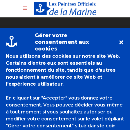
Gérer votre
consentement aux
cookies
Nous utilisons des cookies sur notre site Web.
Coming Soon
_
Certains d'entre eux sont essentiels au
fonctionnement du site, tandis que d'autres
nous aident à améliorer ce site Web et
Lorem ipsum dolor sit amet, his ut erat
l'expérience utilisateur.
neglegentur, duo te fabellas salutatus.
En cliquant sur "Accepter" vous donnez votre
Consetetur scribentur mea ex, porro
consentement. Vous pouvez décider vous-même
decore in nec. Qui sumo fierent in, at
à tout moment si vous souhaitez autoriser ou
modifier votre consentement sur le volet dépliant
autem appareat facilisi pri.
"Gérer votre consentement" situé dans le coin